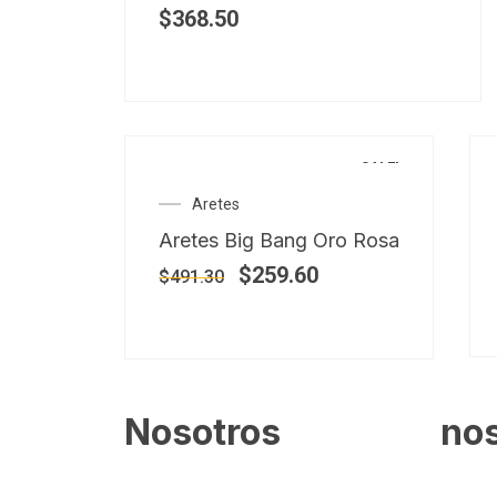
$
368.50
SALE!
Aretes
Aretes Big Bang Oro Rosa
$
259.60
$
491.30
Nosotros
no