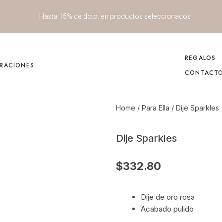
Hasta 15% de dcto. en productos seleccionados
REGALOS
IRACIONES
CONTACT
Home
/
Para Ella
/ Dije Sparkles
Dije Sparkles
$
332.80
Dije de oro rosa
Acabado pulido