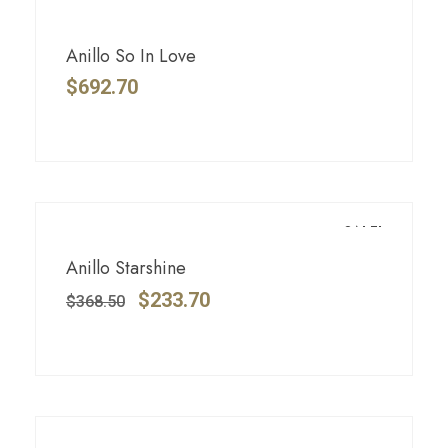
Anillo So In Love
$
692.70
SALE!
Anillo Starshine
$
233.70
$
368.50