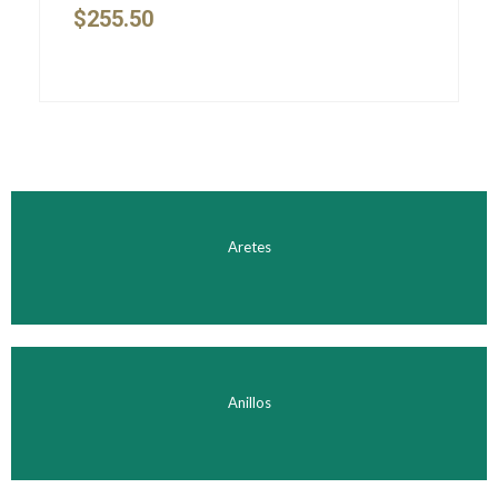
$
255.50
Aretes
Anillos