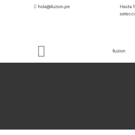
hola@iluzion.pe
Hasta 
selecc
Iluzion
I